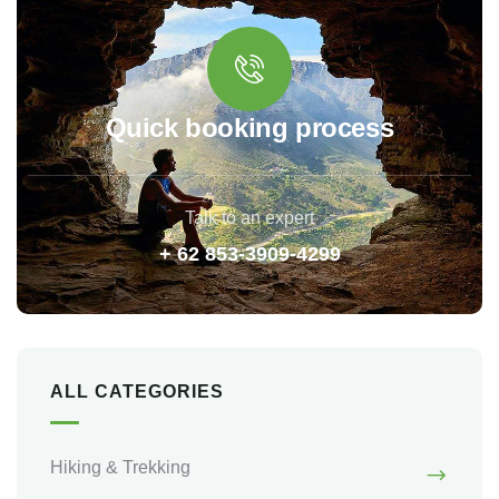
Quick booking process
Talk to an expert
+ 62 853-3909-4299
ALL CATEGORIES
Hiking & Trekking