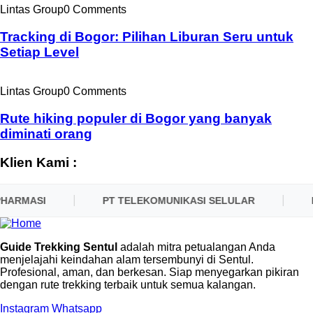
Lintas Group
0 Comments
Tracking di Bogor: Pilihan Liburan Seru untuk
Setiap Level
Lintas Group
0 Comments
Rute hiking populer di Bogor yang banyak
diminati orang
Klien Kami :
HARMASI
PT TELEKOMUNIKASI SELULAR
P
Guide Trekking Sentul
adalah mitra petualangan Anda
menjelajahi keindahan alam tersembunyi di Sentul.
Profesional, aman, dan berkesan. Siap menyegarkan pikiran
dengan rute trekking terbaik untuk semua kalangan.
Instagram
Whatsapp