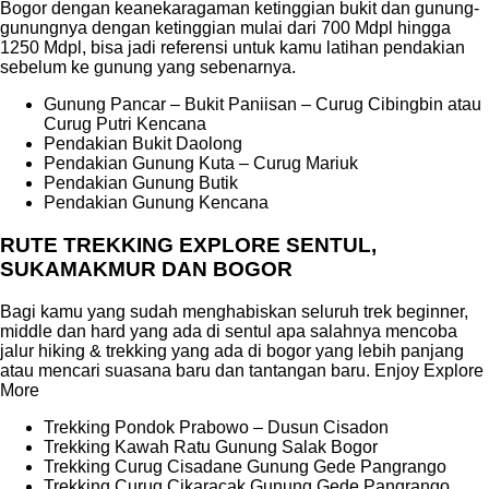
Bogor dengan keanekaragaman ketinggian bukit dan gunung-
gunungnya dengan ketinggian mulai dari 700 Mdpl hingga
1250 Mdpl, bisa jadi referensi untuk kamu latihan pendakian
sebelum ke gunung yang sebenarnya.
Gunung Pancar – Bukit Paniisan – Curug Cibingbin atau
Curug Putri Kencana
Pendakian Bukit Daolong
Pendakian Gunung Kuta – Curug Mariuk
Pendakian Gunung Butik
Pendakian Gunung Kencana
RUTE TREKKING EXPLORE SENTUL,
SUKAMAKMUR DAN BOGOR
Bagi kamu yang sudah menghabiskan seluruh trek beginner,
middle dan hard yang ada di sentul apa salahnya mencoba
jalur hiking & trekking yang ada di bogor yang lebih panjang
atau mencari suasana baru dan tantangan baru. Enjoy Explore
More
Trekking Pondok Prabowo – Dusun Cisadon
Trekking Kawah Ratu Gunung Salak Bogor
Trekking Curug Cisadane Gunung Gede Pangrango
Trekking Curug Cikaracak Gunung Gede Pangrango