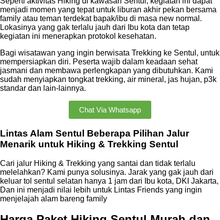
Seperti aktivitas Hiking di kawasan Sentul, kegiatan ini dapat
menjadi momen yang tepat untuk liburan akhir pekan bersama
family atau teman terdekat bapak/ibu di masa new normal.
Lokasinya yang gak terlalu jauh dari Ibu kota dan tetap
kegiatan ini menerapkan protokol kesehatan.
Bagi wisatawan yang ingin berwisata Trekking ke Sentul, untuk
mempersiapkan diri. Peserta wajib dalam keadaan sehat
jasmani dan membawa perlengkapan yang dibutuhkan. Kami
sudah menyiapkan tongkat trekking, air mineral, jas hujan, p3k
standar dan lain-lainnya.
Chat Via Whatsapp
Lintas Alam Sentul Beberapa Pilihan Jalur
Menarik untuk Hiking & Trekking Sentul
Cari jalur Hiking & Trekking yang santai dan tidak terlalu
melelahkan? Kami punya solusinya. Jarak yang gak jauh dari
keluar tol sentul selatan hanya 1 jam dari Ibu kota, DKI Jakarta,
Dan ini menjadi nilai lebih untuk Lintas Friends yang ingin
menjelajah alam bareng family
Harga Paket Hiking Sentul Murah dan