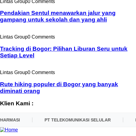
Lintas Group
0 Comments
Pendakian Sentul menawarkan jalur yang
gampang untuk sekolah dan yang ahli
Lintas Group
0 Comments
Tracking di Bogor: Pilihan Liburan Seru untuk
Setiap Level
Lintas Group
0 Comments
Rute hiking populer di Bogor yang banyak
diminati orang
Klien Kami :
HARMASI
PT TELEKOMUNIKASI SELULAR
PL