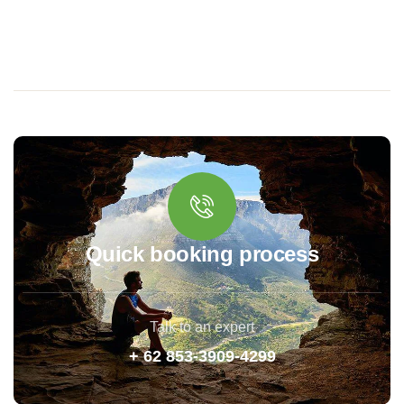
Quick booking process
Talk to an expert
+ 62 853-3909-4299