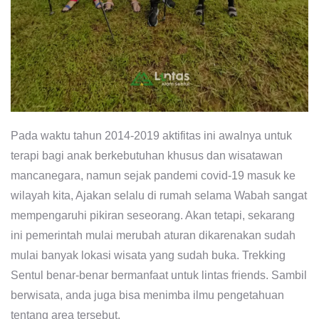
Pada waktu tahun 2014-2019 aktifitas ini awalnya untuk
terapi bagi anak berkebutuhan khusus dan wisatawan
mancanegara, namun sejak pandemi covid-19 masuk ke
wilayah kita, Ajakan selalu di rumah selama Wabah sangat
mempengaruhi pikiran seseorang. Akan tetapi, sekarang
ini pemerintah mulai merubah aturan dikarenakan sudah
mulai banyak lokasi wisata yang sudah buka. Trekking
Sentul benar-benar bermanfaat untuk lintas friends. Sambil
berwisata, anda juga bisa menimba ilmu pengetahuan
tentang area tersebut.