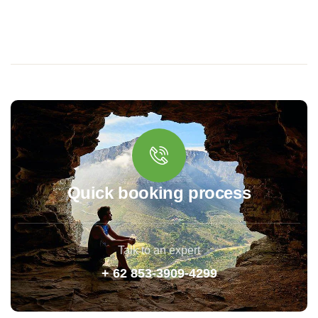
Quick booking process
Talk to an expert
+ 62 853-3909-4299