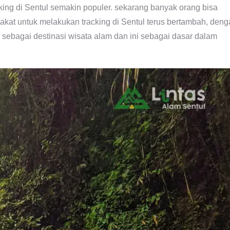
cking di Sentul semakin populer. sekarang banyak orang bisa
kat untuk melakukan tracking di Sentul terus bertambah, deng
 sebagai destinasi wisata alam dan ini sebagai dasar dalam