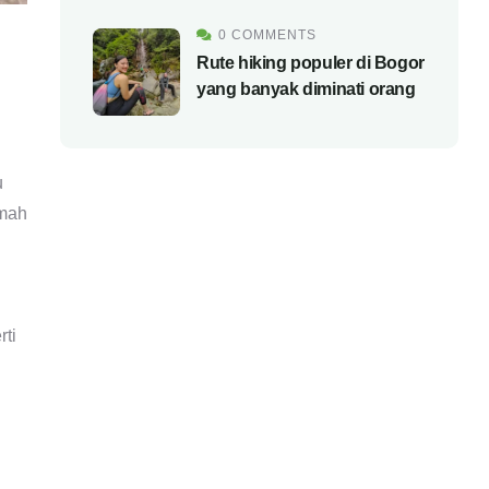
0 COMMENTS
Rute hiking populer di Bogor
yang banyak diminati orang
u
umah
g
rti