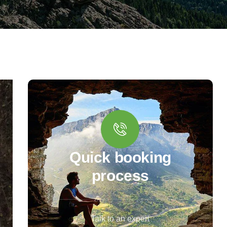
Quick booking
process
Talk to an expert