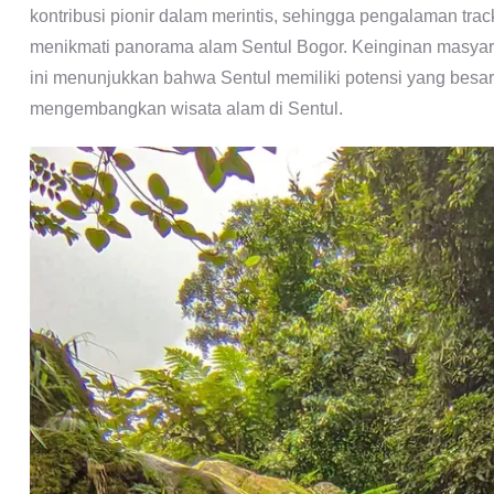
kontribusi pionir dalam merintis, sehingga pengalaman tra
menikmati panorama alam Sentul Bogor. Keinginan masyara
ini menunjukkan bahwa Sentul memiliki potensi yang besar
mengembangkan wisata alam di Sentul.